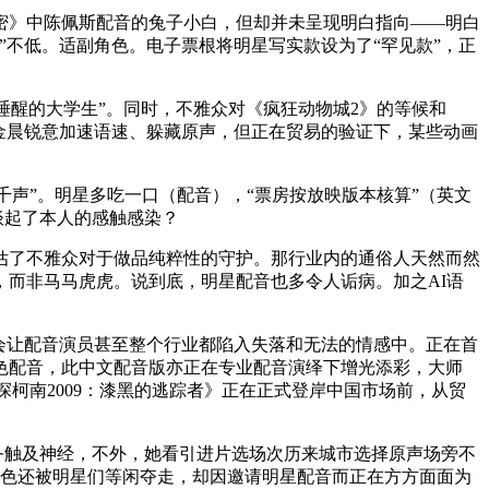
》中陈佩斯配音的兔子小白，但却并未呈现明白指向——明白
不低。适副角色。电子票根将明星写实款设为了“罕见款”，正
醒的大学生”。同时，不雅众对《疯狂动物城2》的等候和
金晨锐意加速语速、躲藏原声，但正在贸易的验证下，某些动画
声”。明星多吃一口（配音），“票房按放映版本核算”（英文
谈起了本人的感触感染？
了不雅众对于做品纯粹性的守护。那行业内的通俗人天然而然
而非马马虎虎。说到底，明星配音也多令人诟病。加之AI语
会让配音演员甚至整个行业都陷入失落和无法的情感中。正在首
色配音，此中文配音版亦正在专业配音演绎下增光添彩，大师
探柯南2009：漆黑的逃踪者》正在正式登岸中国市场前，从贸
务触及神经，不外，她看引进片选场次历来城市选择原声场旁不
脚色还被明星们等闲夺走，却因邀请明星配音而正在方方面面为