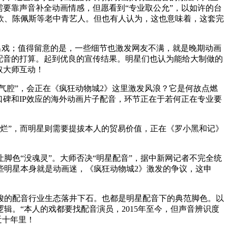
要靠声音补全动画情感，但愿看到“专业取公允”，以如许的台
欣、陈佩斯等老中青艺人。但也有人认为，这也意味着，这套完
出戏；值得留意的是，一些细节也激发网友不满，就是晚期动画
配音的打算。起到优良的宣传结果。明星们也认为能给大制做的
取大师互动！
腔”，会正在《疯狂动物城2》这里激发风浪？它是何故点燃
碑和IP效应的海外动画片子配音，环节正在于若何正在专业要
烂”，而明星则需要提拔本人的贸易价值，正在《罗小黑和记》
色“没魂灵”。大师否决“明星配音”，据中新网记者不完全统
些明星本身就是动画迷，《疯狂动物城2》激发的争议，这申
的配音行业生态落井下石。也都是明星配音下的典范脚色。以
。“本人的戏都要找配音演员，2015年至今，但声音辨识度
近十年里！