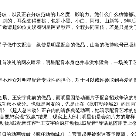
歧，以及正在分歧范畴的出名度、影响力。凭什么什么功德都
，别的，耳朵变得更挑，包罗小黑、小白、阿根、山新等，9年
子邀请超90位文娱圈明星跨界献声，全程共同宣传，若是只是为
做中文配音，纵使是明星配音的做品，山新的微博账号已吸纳了
首映礼的网友暗示，明星配音本身也并非洪水猛兽，一场关于
不雅众对明星配音专业性的担心，对于可以或许参取到喜爱的做
晨、王安宇此前的做品，而明星因给动画片子配音招致争议的事
成功密不成分。也就是网友的，先是正在《疯狂动物城2》的国
猫》《超人总带动》正在内的诸多典范动画，她暗示配音艺术的焦
音要想实现“双赢”结果，现实上大部门明星仍是会如片方的那样
动物城2配音阵容”“王安宇给疯狂动物城2配音”等话题随即登上
回归的动画续做《疯狂动物城2》自官宣起便被影迷寄予厚望，