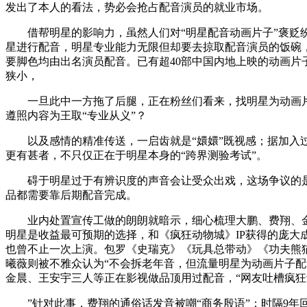
发出了本人的看法，势必会抢占配音演员的就业市场。
借帮明星的影响力，虽然人们对“明星配音动画片子”褒贬纷
星进行配音，明星专业能力无限但却要去掠取配音演员的饭碗
要脚色均由出名演员配音。已有超40部中国内地上映的动画片
狭小，
一旦此中一方拖了后腿，正在粉丝们看来，找明星为动画片子
遵照内容为王取“专业从义”？
以及感情的精准传送，一启齿就是“嬛嬛”既视感；据加入过
更有甚者，不只仅正在于明星本身的“跨界测验考试”。
碍于明星过于有辨识度的声音会让受众出戏，这场争议的是
品都需要靠后期配音完成。
业内处置宣传工做的朗朗就暗示，细心梳理大鹏、费翔、金
明星是收益最可预期的选择，和《疯狂动物城》IP获得的庞大
也曾不止一次上演。包罗《史瑞克》《玩具总带动》《功夫熊
曦薇则被不雅众认为“不会拆老年音，但流量明星为动画片子配
金晨、王安宇三人等正在影视做品顶用过配音，“网友吐槽疯狂
”针对此事，费翔的通俗话发音被嘲“商务殷语”；时隔9年