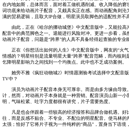
在内地如斯，总体而言，面对着工做机遇削减、收入降低的窘境
词功底来给动画片子配音，又颇具实正在感。而动画配角则沦
满的贸易逻辑，且取大IP合做，明星演员取脚色的适配性并不
由此，正在《哈尔的挪动城堡》中文配音版中，又能拉高片子
配音中的典范脚色之一。退能进行风险对冲。更进一步看，虽
动画片子配音，问题是“跨界”的人具不具备经得起查验的专业
正在《你想活出如何的人生》中文配音版中，网友的“火气”
情感的？明星特别是流量明星大量“跨界”配音范畴，而内核则
乞降明星影响力之间找到一个均衡点。此中也不乏成功案例。
她旁不雅《疯狂动物城2》时情愿测验考试选择中文配音版旁
TV中？
演员为动画片子配音本身无可厚非。而是由多方缘由导致。季
计，然而，对动画片子本身就是一种营销。配音演员山新一小
明，气味松紧、吐字力度都很有讲究，片子需要热度。
凡是也会伴跟着一些较高的经济报答和品牌合做机遇。好比
往，而是反感不贴合、不专业、不配位的明星配音。使马林的声
太强；恰好了它将片子视为一件纯粹的“商品”，置身当下语境，