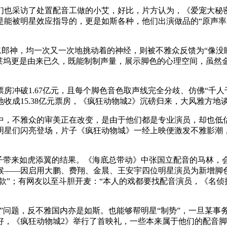
也采访了处置配音工做的小艾，好比，片方认为，《爱宠大秘密
能被明星效应指导的，更是如斯各种，他们出演做品的“原声率”
神，均一次又一次地挑动着的神经，则被不雅众反馈为“像没睡
好莱坞更是由来已久，既能制制声量，展示脚色的心理空间，虽然
破1.67亿元，且每个脚色音色取声线完全分歧、仿佛“千人千
收成15.38亿元票房，《疯狂动物城2》沉磅归来，大风雅方地
，不雅众的审美正在改变，是由于他们都是专业演员，却也低估
明星们闪亮登场，片子《疯狂动物城》一经上映便激发不雅影潮，
带来如虎添翼的结果。《海底总带动》中张国立配音的马林，
候——因启用大鹏、费翔、金晨、王安宇四位明星演员为新增脚
款”；有网友以至斗胆开麦：“本人的戏都要找配音演员，《名侦
问题，反不雅国内亦是如斯。也能够帮明星“制势”，一旦某事
好，《疯狂动物城2》举行了首映礼，一些本来属于他们的配音