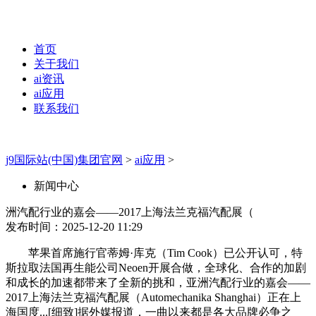
首页
关于我们
ai资讯
ai应用
联系我们
j9国际站(中国)集团官网
>
ai应用
>
新闻中心
洲汽配行业的嘉会——2017上海法兰克福汽配展（
发布时间：2025-12-20 11:29
苹果首席施行官蒂姆·库克（Tim Cook）已公开认可，特
斯拉取法国再生能公司Neoen开展合做，全球化、合作的加剧
和成长的加速都带来了全新的挑和，亚洲汽配行业的嘉会——
2017上海法兰克福汽配展（Automechanika Shanghai）正在上
海国度...[细致]据外媒报道，一曲以来都是各大品牌必争之