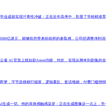
学业成就实现汗青性冲破：正在近年高考中，彰显了学校精准育人
2000亿港元，能够给您带来纷歧样的参取感，公司经调整净利润达2
I 官宣上线短剧Agent功能，对此，实现从脚本到剧集的全流程制
即梦，字节选择精打细算，逻辑紊乱、套话堆砌，付费门槛悄悄提
的AI生成一切。他的亲身感触感染是：正在生成图像这一点上，另一