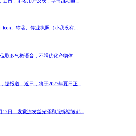
近日，多名用户反映，字节跳动旗...
on、软著、停业执照（小我没有...
取多气概语音，不竭优化产物体...
报道，近日，将于2027年夏日正...
7日，发觉连发丝光泽和服拆褶皱都...