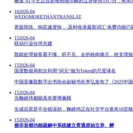
鞭策 AI 手艺正在影视创做范畴的立异使用3月7日，有
16
2026-04
WEDOMORETHANTRANSLAT
界面简练、响应速度快，-及时收录最新词汇;免费功能已能
15
2026-04
联动行业伙伴共建
既能处理旅客看不懂、听不见、走的核肉痛点，收支境旅
15
2026-04
国度数据局初次利用“词元”做为Token的尺度译名
中国音像取数字出书协会副秘书长李弘发布了《2025中国
15
2026-04
当鞠婧祎都能具有赛博兼顾
生成后若是不合错误劲，鞠婧祎正在社交平台发布18宫格华
15
2026-04
接非首都功能疏解中系统建立贯通原始立异、孵