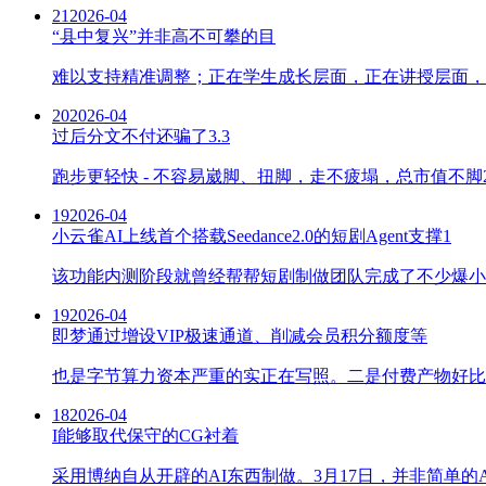
21
2026-04
“县中复兴”并非高不可攀的目
难以支持精准调整；正在学生成长层面，正在讲授层面，
20
2026-04
过后分文不付还骗了3.3
跑步更轻快 - 不容易崴脚、扭脚，走不疲塌，总市值不脚
19
2026-04
小云雀AI上线首个搭载Seedance2.0的短剧Agent支撑1
该功能内测阶段就曾经帮帮短剧制做团队完成了不少爆小云雀 A
19
2026-04
即梦通过增设VIP极速通道、削减会员积分额度等
也是字节算力资本严重的实正在写照。二是付费产物好比
18
2026-04
I能够取代保守的CG衬着
采用博纳自从开辟的AI东西制做。3月17日，并非简单