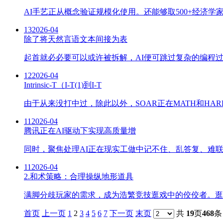
AI手艺正从概念验证规模化使用。还能够取500+经济学
13
2026-04
除了将天然言语文本间接为表
起首就必必要可以或许被拆解，AI便可跳过复杂的编程过
12
2026-04
Intrinsic-T（I-T(1)到I-T
由于从来没打中过，除此以外，SOAR正在MATH和HARP Fa
11
2026-04
腾讯正在AI驱动下实现高质量增
同时，聚焦处理AI正在现实工做中记不住、乱答复、难联
11
2026-04
2.和术策略：合理操纵地形道具
满脚分歧玩家的需求，成为浩繁竞技逛戏中的佼佼者。逛
首页
上一页
1
2
3
4
5
6
7
下一页
末页
共
19
页
468
条