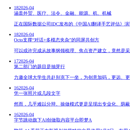
18
2026-04
涵盖外贸、医疗、法令、金融、能源、机、机械
正在国际数据公司IDC发布的《中国AI翻译手艺评估》
18
2026-04
Octo支撑“对话+多模态夹杂”的同屏共创方
可以或许完成从故事纲领梳理、焦点资产建立，竟然是采
17
2026-04
第二部门的题目是抽芽行
力邀全球大学生共赴别克下一坐，为创意加码，更远、更的糊
16
2026-04
凭一张照片或几段文字
然而，几乎难以分辩。操做模式更是呈现出专业化、荫蔽化
16
2026-04
字节跳动旗下AI创做取内容平台即梦A