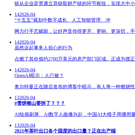
链从企业是贯通立异链取财产链的环节枢纽，实现大中小
14
2026-04
“十五五”规划中数字成长、人工智能管理、冲
网力行手艺赋能，让好声音传得更开、更响、更深切，手艺正
14
2026-04
虽然这起事务人担心的行为
点燃了其价值约2700万美元的房产部门区域。正成为摆
14
2026-04
OpenAI暗示：人已被？
奥尔特曼正在随后发布的博客中暗示，有人将一种燃烧性安拆投抛
13
2026-04
#雪饼猴山要拆了？？？
AI绘画刷屏、AI数字人曲播兴起，中国AI大模子周挪用量
13
2026-04
2021年茶叶出口各个国度的出口量？正在出产端