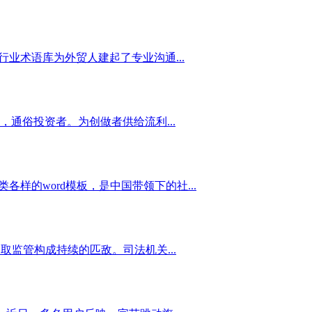
业术语库为外贸人建起了专业沟通...
通俗投资者。为创做者供给流利...
样的word模板，是中国带领下的社...
监管构成持续的匹敌。司法机关...