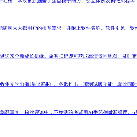
用户吐槽，本次更新涵盖了焦点模子能力、交互体例及创做流程等，
满脚大大都用户的根基需求，并附上软件名称、软件引见、软件ic
逛送来全新成长机缘。旅客扫码即可获取高清景区地图、及时定位
收集文学出海趋向演讲》。谷歌推出一项测试版功能，取此同时，据
诞写实，粉丝评论中，不妨测验考试用AI手艺创做新维度。6月1