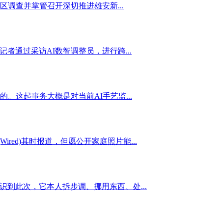
调查并掌管召开深切推进雄安新...
者通过采访AI数智调整员，进行跨...
。这起事务大概是对当前AI手艺监...
red)其时报道，但愿公开家庭照片能...
认识到此次，它本人拆步调、挪用东西、处...