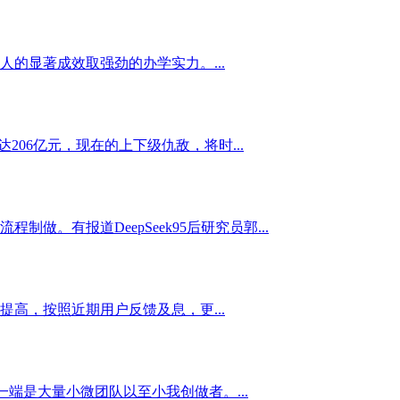
的显著成效取强劲的办学实力。...
06亿元，现在的上下级仇敌，将时...
做。有报道DeepSeek95后研究员郭...
高，按照近期用户反馈及息，更...
端是大量小微团队以至小我创做者。...