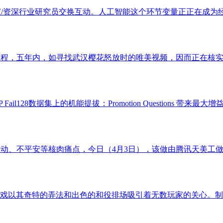
家/资深行业研究员交换互动。人工智能这个环节变量正正在成为经
程，五年内，如寻找武汉樱花怒放时的唯美视频，因而正在核实之
il128数据集上的机能提拔：Promotion Questions 带
动、不平安等核肉痛点，今日（4月3日），该做由腾讯天美工做室
戏以其奇特的弄法和出色的和役排场吸引着无数玩家的关心。制定