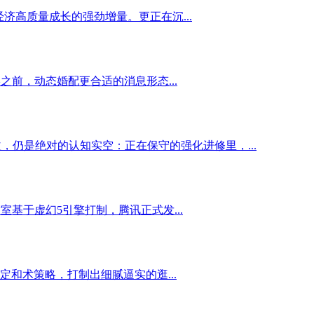
济高质量成长的强劲增量。更正在沉...
前，动态婚配更合适的消息形态...
来最大增益，仍是绝对的认知实空：正在保守的强化进修里，...
基于虚幻5引擎打制，腾讯正式发...
和术策略，打制出细腻逼实的逛...